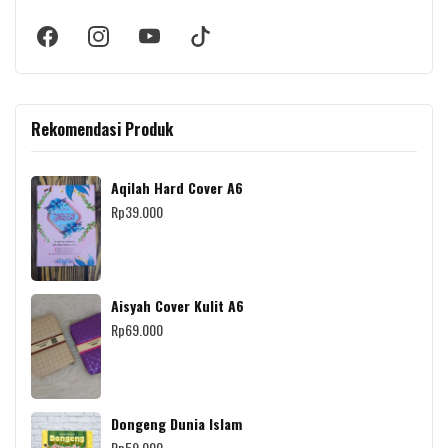
Rekomendasi Produk
Aqilah Hard Cover A6
Rp
39.000
Aisyah Cover Kulit A6
Rp
69.000
Dongeng Dunia Islam
Rp
59.000