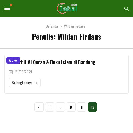
Beranda
Wildan Firdaus
Penulis:
Wildan Firdaus
Artikel
Penerbit Al Quran & Buku Islam di Bandung
21/09/2021
Selengkapnya
1
…
10
11
12