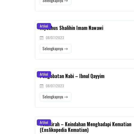
Selengkapnya
Artikel
Riyadhus Shalihin Imam Nawawi
08/07/2023
Selengkapnya
Artikel
Pengobatan Nabi – Ibnul Qayyim
08/07/2023
Selengkapnya
Artikel
Tadzkirah – Keindahan Menghadapi Kematian
(Enslikopedia Kematian)