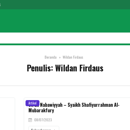
4
Beranda
Wildan Firdaus
Penulis:
Wildan Firdaus
Artikel
Sirah Nabawiyyah – Syaikh Shafiyurrahman Al-
Mubarakfury
08/07/2023