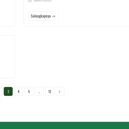
Selengkapnya
3
4
5
…
12