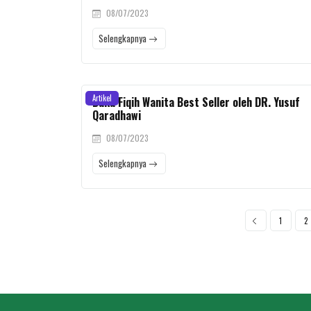
08/07/2023
Selengkapnya
Artikel
Buku Fiqih Wanita Best Seller oleh DR. Yusuf
Qaradhawi
08/07/2023
Selengkapnya
1
2