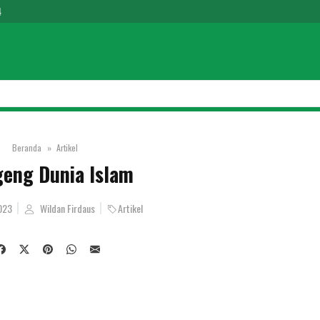
4
Beranda
Artikel
eng Dunia Islam
023
Wildan Firdaus
Artikel