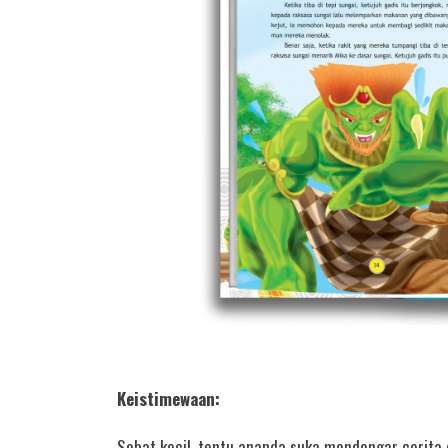
Keistimewaan:
Sobat kecil, tentu ananda suka mendengar cerita 