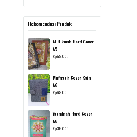
Rekomendasi Produk
Al Hikmah Hard Cover
A5
Rp
59.000
Mufassir Cover Kain
A6
Rp
69.000
Yasminah Hard Cover
A6
Rp
35.000