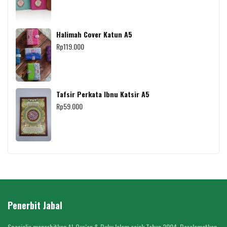
Halimah Cover Katun A5
Rp
119.000
Tafsir Perkata Ibnu Katsir A5
Rp
59.000
Penerbit Jabal
Spesialis menerbitkan Al-Qur’an & Buku Islam sejak Tahun 2004. Beralamatkan