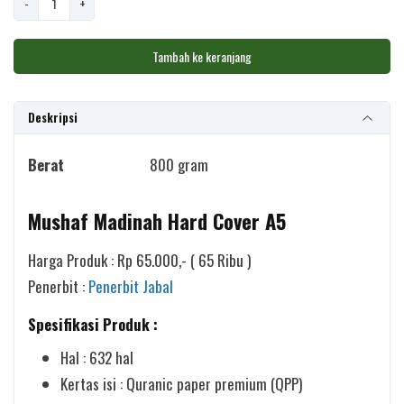
-
+
Madinah
Hard
Tambah ke keranjang
Cover
A5
Deskripsi
Berat
800 gram
Mushaf Madinah Hard Cover A5
Harga Produk : Rp 65.000,- ( 65 Ribu )
Penerbit :
Penerbit Jabal
Spesifikasi Produk :
Hal : 632 hal
Kertas isi : Quranic paper premium (QPP)