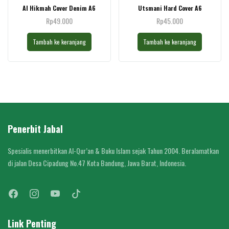
Al Hikmah Cover Denim A6
Utsmani Hard Cover A6
Rp
49.000
Rp
45.000
Tambah ke keranjang
Tambah ke keranjang
Penerbit Jabal
Spesialis menerbitkan Al-Qur’an & Buku Islam sejak Tahun 2004. Beralamatkan
di jalan Desa Cipadung No.47 Kota Bandung, Jawa Barat, Indonesia.
Link Penting