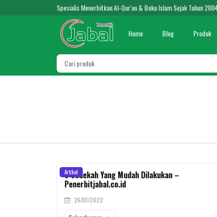
Spesialis Menerbitkan Al-Qur'an & Buku Islam Sejak Tahun 200
Home
Blog
Produk
Artikel
5 Sedekah Yang Mudah Dilakukan –
Penerbitjabal.co.id
26/01/2022