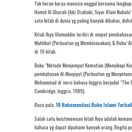
Tak heran karya manusia unggul bernama lengk
Hamid Al Ghazali (Adz Dzahabi, Siyar A’lam Nubala’
satu kitab di dunia yg paling banyak dibahas, didis
Kitab Ihya Ulumuddin terdiri dr empat pembahasan 
Muhlikat (Perbuatan yg Membinasakan), & Rubu’ A
dr 10 kitab.
Buku “Metode Menjemput Kematian (Menyikapi Kema
pembahasan Al-Munjiyat (Perbuatan yg Menyelamat
Mohammad dr versi bahasa Inggris berjudul “The 
Cambridge, Inggris, 1989).
Baca pula:
10 Rekomendasi Buku Islami Terbai
Salah satu keistimewaan kitab Ihya adalah kema
bahasa yg dapat dipahami banyak orang. Begitu p