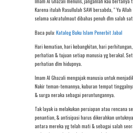
Imam Al Ghazali menulis, janganlah kau bertanya t
Karena itulah Rasullulah SAW bersabda, “ Ya Alla
selama sakratulmaut dibahas penuh dlm salah sat
Baca pula:
Katalog Buku Islam Penerbit Jabal
Hari kematian, hari kebangkitan, hari perhitunga
perhatian & tujuan setiap manusia yg berakal. Set
perhatian dlm hidupnya.
Imam Al Ghazali mengajak manusia untuk menjadik
Nakir teman-temannya, kuburan tempat tinggalnya
& surga neraka sebagai peruntungannya.
Tak layak ia melakukan persiapan atau rencana s
penantian, & antisipasi harus dikerahkan untuknya
antara mereka yg telah mati & sebagai salah seo