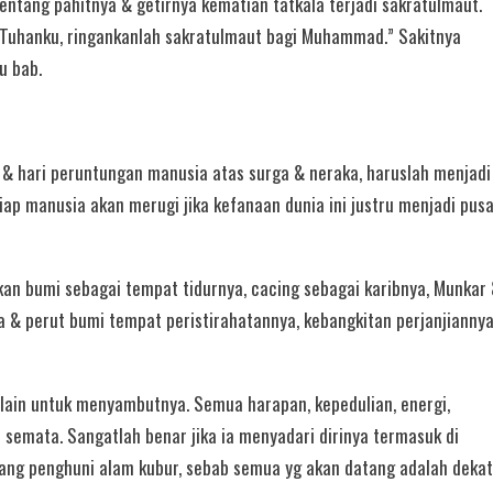
entang pahitnya & getirnya kematian tatkala terjadi sakratulmaut.
h Tuhanku, ringankanlah sakratulmaut bagi Muhammad.” Sakitnya
u bab.
n, & hari peruntungan manusia atas surga & neraka, haruslah menjadi
iap manusia akan merugi jika kefanaan dunia ini justru menjadi pus
an bumi sebagai tempat tidurnya, cacing sebagai karibnya, Munkar
 & perut bumi tempat peristirahatannya, kebangkitan perjanjiannya
elain untuk menyambutnya. Semua harapan, kepedulian, energi,
 semata. Sangatlah benar jika ia menyadari dirinya termasuk di
rang penghuni alam kubur, sebab semua yg akan datang adalah dekat