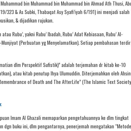
ap Muhammad bin Muhammad bin Muhammad bin Ahmad Ath Thusi, Ab
 19/323 & As Subki, Thabaqat Asy Syafi’iyah 6/191) ini menjadi salah
kusikan, & dijadikan rujukan.
atau Rubu’, yakni Rubu’ Ibadah, Rubu’ Adat Kebiasaan, Rubu’ Al-
l-Munjiyat (Perbuatan yg Menyelamatkan). Setiap pembahasan terdir
tian dlm Perspektif Sufistik)” adalah terjemahan dr kitab ke-10
kan), atau kitab penutup Ihya Ulumuddin. Diterjemahkan oleh Ahsin
Remembrance of Death and The AfterLife” (The Islamic Text Society
k
mpuan Imam Al Ghazali memaparkan pengetahuannya ke dlm tingkat
un dgn buku ini, dlm pengantarnya, penerjemah mengatakan “Metod