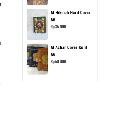
u
Al Hikmah Hard Cover
A6
Rp
35.000
i
Al Azhar Cover Kulit
A6
Rp
59.000
,
e