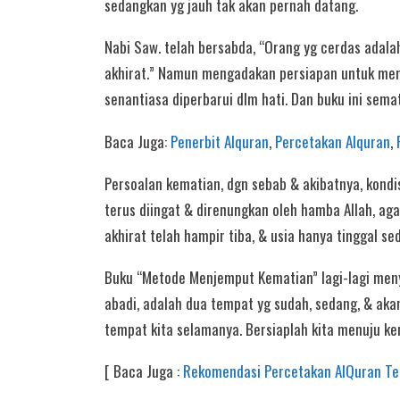
sedangkan yg jauh tak akan pernah datang.
Nabi Saw. telah bersabda, “Orang yg cerdas adala
akhirat.” Namun mengadakan persiapan untuk meng
senantiasa diperbarui dlm hati. Dan buku ini se
Baca Juga:
Penerbit Alquran
,
Percetakan Alquran
,
Persoalan kematian, dgn sebab & akibatnya, kondis
terus diingat & direnungkan oleh hamba Allah, aga
akhirat telah hampir tiba, & usia hanya tinggal s
Buku “Metode Menjemput Kematian” lagi-lagi menye
abadi, adalah dua tempat yg sudah, sedang, & aka
tempat kita selamanya. Bersiaplah kita menuju ke
[ Baca Juga :
Rekomendasi Percetakan AlQuran Te