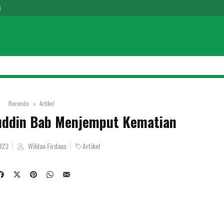
4
Beranda
Artikel
uddin Bab Menjemput Kematian
023
Wildan Firdaus
Artikel