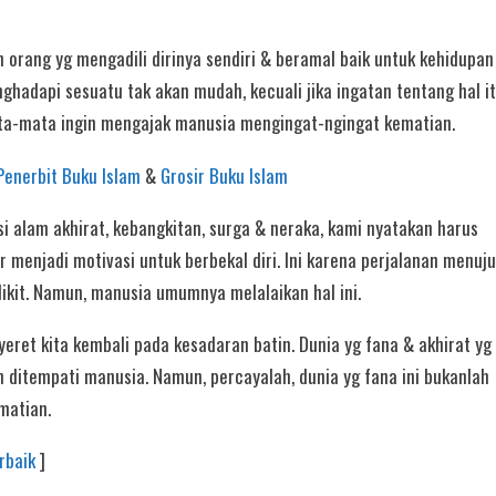
h orang yg mengadili dirinya sendiri & beramal baik untuk kehidupan
hadapi sesuatu tak akan mudah, kecuali jika ingatan tentang hal i
mata-mata ingin mengajak manusia mengingat-ngingat kematian.
Penerbit Buku Islam
&
Grosir Buku Islam
i alam akhirat, kebangkitan, surga & neraka, kami nyatakan harus
r menjadi motivasi untuk berbekal diri. Ini karena perjalanan menuju
edikit. Namun, manusia umumnya melalaikan hal ini.
ret kita kembali pada kesadaran batin. Dunia yg fana & akhirat yg
n ditempati manusia. Namun, percayalah, dunia yg fana ini bukanlah
matian.
rbaik
]