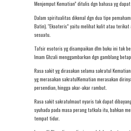
Menjemput Kematian” ditulis dgn bahasa yg dapat 
Dalam spiritualitas dikenal dgn dua tipe pemahama
Batin). “Eksoteris” yaitu melihat kulit atau terika
sesuatu.
Tafsir esotoris yg disampaikan dlm buku ini tak b
Imam Ghzali menggambarkan dgn gamblang betapa 
Rasa sakit yg dirasakan selama sakratul Kematia
yg merasakan sakratulKematian merasakan dirinya d
persendian, hingga akar-akar rambut.
Rasa sakit sakratulmaut nyaris tak dapat dibayang
syuhada pada masa perang tatkala itu, bahkan me
tempat tidur.