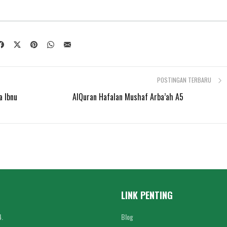
POSTINGAN TERBARU
a Ibnu
AlQuran Hafalan Mushaf Arba’ah A5
LINK PENTING
Blog
4.