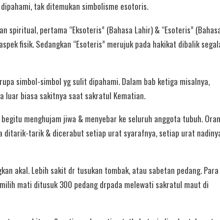
dipahami, tak ditemukan simbolisme esotoris.
n spiritual, pertama “Eksoteris” (Bahasa Lahir) & “Esoteris” (Bahas
t aspek fisik. Sedangkan “Esoteris” merujuk pada hakikat dibalik segal
erupa simbol-simbol yg sulit dipahami. Dalam bab ketiga misalnya,
luar biasa sakitnya saat sakratul Kematian.
n begitu menghujam jiwa & menyebar ke seluruh anggota tubuh. Ora
itarik-tarik & dicerabut setiap urat syarafnya, setiap urat nadiny
kan akal. Lebih sakit dr tusukan tombak, atau sabetan pedang. Para
milih mati ditusuk 300 pedang drpada melewati sakratul maut di